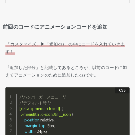
前回のコードにアニメーションコードを追加
「カスタマイズ」▶︎「追加css」の中にコードを入れていきま
す！
『追加した部分』と記載してあるところが、以前のコードに加
えてアニメーションのために追加したcssです。
/*ハンバーガーメニュー*/
/*デフォルト時 */
[data-spmenu=closed]
{
.-menuBtn .c-iconBtn__icon
{
position
:
relative
;
margin-top
:
15px
;
width
:
 24px
;