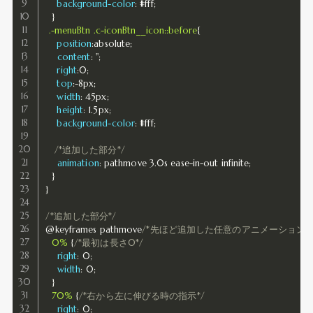
background-color
:
 #fff
;
}
.-menuBtn .c-iconBtn__icon::before
{
position
:
absolute
;
content
:
''
;
right
:
0
;
top
:
-8px
;
width
:
 45px
;
height
:
 1.5px
;
background-color
:
 #fff
;
/*追加した部分*/
animation
:
 pathmove 3.0s ease-in-out infinite
;
}
}
/*追加した部分*/
@keyframes pathmove
/*先ほど追加した任意のアニメーション名
0%
{
/*最初は長さ0*/
right
:
 0
;
width
:
 0
;
}
70%
{
/*右から左に伸びる時の指示*/
right
:
 0
;