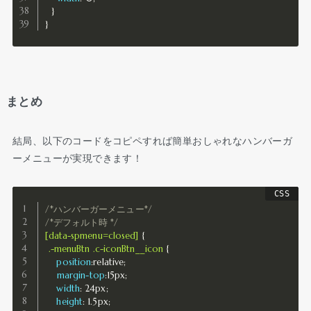
}
}
まとめ
結局、以下のコードをコピペすれば簡単おしゃれなハンバーガ
ーメニューが実現できます！
/*ハンバーガーメニュー*/
/*デフォルト時 */
[data-spmenu=closed]
{
.-menuBtn .c-iconBtn__icon
{
position
:
relative
;
margin-top
:
15px
;
width
:
 24px
;
height
:
 1.5px
;