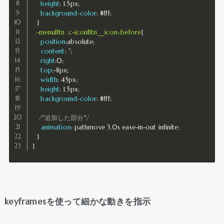
height
:
 1.5px
;
background-color
:
 #fff
;
}
.-menuBtn .c-iconBtn__icon::before
{
position
:
absolute
;
content
:
''
;
right
:
0
;
top
:
-8px
;
width
:
 45px
;
height
:
 1.5px
;
background-color
:
 #fff
;
/*追加した部分*/
animation
:
 pathmove 3.0s ease-in-out infinite
;
}
}
keyframesを使って細かな動きを指示