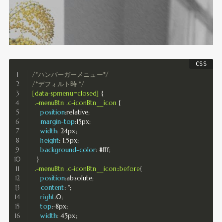
/*ハンバーガーメニュー*/
/*デフォルト時 */
[data-spmenu=closed]
{
.-menuBtn .c-iconBtn__icon
{
position
:
relative
;
margin-top
:
15px
;
width
:
 24px
;
height
:
 1.5px
;
background-color
:
 #fff
;
}
.-menuBtn .c-iconBtn__icon::before
{
position
:
absolute
;
content
:
''
;
right
:
0
;
top
:
-8px
;
width
:
 45px
;