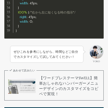
width
:
 45px
;
}
100%
{
/*右から左に短くなる時の指示*/
right
:
 45px
;
width
:
 0
;
}
}
ぜひこれを参考にしながら、時間などご自分
でカスタマイズして試してみてください！
YOKO
あわせて読みたい
【ワードプレステーマSWELL】簡
単おしゃれなハンバーガーメニュ
ーデザインのカスタマイズをコピ
ペで実現！