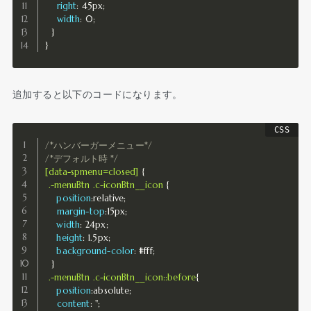
right
:
 45px
;
width
:
 0
;
}
}
追加すると以下のコードになります。
/*ハンバーガーメニュー*/
/*デフォルト時 */
[data-spmenu=closed]
{
.-menuBtn .c-iconBtn__icon
{
position
:
relative
;
margin-top
:
15px
;
width
:
 24px
;
height
:
 1.5px
;
background-color
:
 #fff
;
}
.-menuBtn .c-iconBtn__icon::before
{
position
:
absolute
;
content
:
''
;