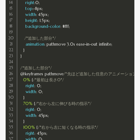
right
:
0
;
top
:
-8px
;
width
:
 45px
;
height
:
 1.5px
;
background-color
:
 #fff
;
/*追加した部分*/
animation
:
 pathmove 3.0s ease-in-out infinite
;
}
}
/*追加した部分*/
@keyframes pathmove
/*先ほど追加した任意のアニメーション名
0%
{
/*最初は長さ0*/
right
:
 0
;
width
:
 0
;
}
70%
{
/*右から左に伸びる時の指示*/
right
:
 0
;
width
:
 45px
;
}
100%
{
/*右から左に短くなる時の指示*/
right
:
 45px
;
width
:
 0
;