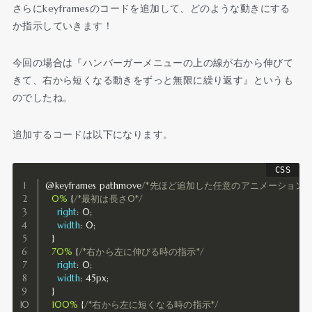
さらにkeyframesのコードを追加して、どのような動きにする
か指示していきます！
今回の場合は『ハンバーガーメニューの上の線が右から伸びて
きて、右から短くなる動きをずっと無限に繰り返す』というも
のでしたね。
追加するコードは以下になります。
@keyframes pathmove
/*先ほど追加した任意のアニメーション名
0%
{
/*最初は長さ0*/
right
:
 0
;
width
:
 0
;
}
70%
{
/*右から左に伸びる時の指示*/
right
:
 0
;
width
:
 45px
;
}
100%
{
/*右から左に短くなる時の指示*/