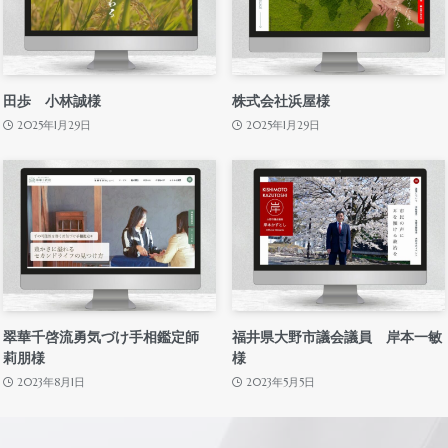
田歩 小林誠様
株式会社浜屋様
2025年1月29日
2025年1月29日
翠華千啓流勇気づけ手相鑑定師
福井県大野市議会議員 岸本一敏
莉朋様
様
2023年8月1日
2023年5月5日