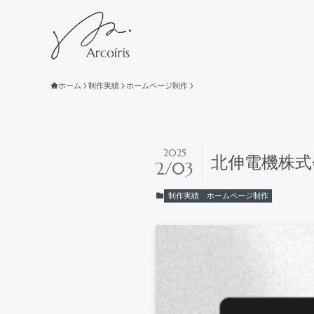
HOME
ホー
ホーム
制作実績
ホームページ制作
ABOUT
Ar
SERVICE
サ
2025
北伸電機株式
2/03
ホームページ
トータルサポ
制作実績
ホームページ制作
制作パートナ
WORK
制作
NEWS
お知