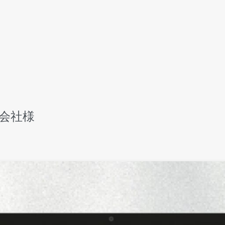
ム
coirisについて
ービス一覧
会社様
制作・リニューアル
ート
ー協力
実績
らせ